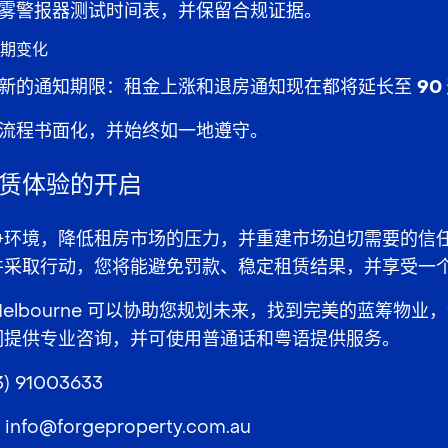
雾警报器测试时间表
，并保留
合规证据
。
期变化
新的
通知期限
：租金上涨和退房通知现在都将延长至
90
流程
书面化
，并始终如一地遵守。
赁体验的开启
争环境
，
降低租房市场的压力
，并重建市场迫切需要的信
并采取行动，您将能避免罚款、稳定租赁结果，并享受一
state Melbourne 可以协助您规划未来，找到完美的蓝筹
们提供专业咨询，并可使用普通话和粤语提供服务。
3) 91003633
：
info@forgeproperty.com.au