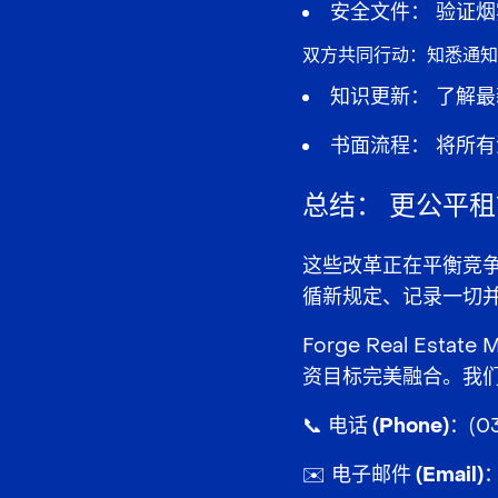
安全文件：
验证
烟
双方共同行动：知悉通知
知识更新：
了解最
书面流程：
将所有
总结：
更公平租
这些改革正在
平衡竞
循新规定、记录一切
Forge Real E
资目标完美融合。我
📞
电话 (Phone)：
(0
✉️
电子邮件 (Email)