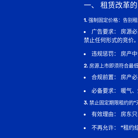
一、
租赁改革的
1. 强制固定价格：告别租金竞
广告要求：
房源必
禁止任何形式的竞价
违规惩罚：
房产中
2. 房源上市即须符合最低标准（
合规前置：
房产必
必备要求：
暖气、
3. 禁止固定期限租约的“无理由
有效理由：
房东只
不再允许：
“租约