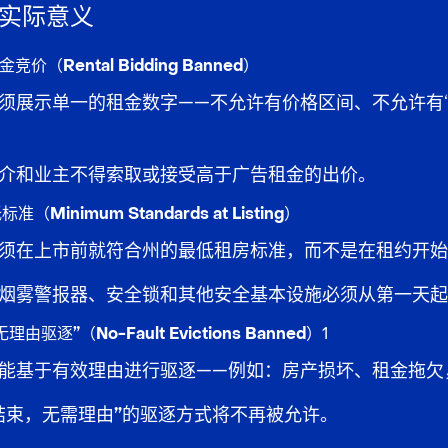
实际意义
价（Rental Bidding Banned）
须展示
单一的租金数字
——不允许有价格区间、不允许有
。
介和业主
不得索取或接受
高于广告租金的出价。
Minimum Standards at Listing）
须在
上市前
就符合州的
最低租房标准
，而不是在租约开始
烟雾警报器、安全锁
和其他安全基本设施必须从
第一天
起
驱逐”（No-Fault Evictions Banned）
1
能基于
有效理由
进行驱逐——例如：房产损坏、租金拖欠
结束，无需理由”
的驱逐方式将不再被允许。