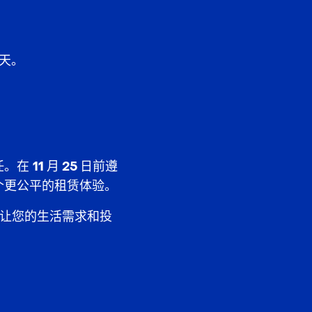
 天
。
任。在
11 月 25 日
前遵
个
更公平
的租赁体验。
物业，让您的生活需求和投