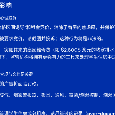
影响
心理减负
价格区间诱导”
和
租金竞价，消除了看房的焦虑感，并保护
被要求竞价，请
截图
并
投诉
；这种行为将是
非法的
。
：
突如其来的高额维修费（如 $2,800$ 澳元的堵塞排
规下，监管机构将拥有更强有力的工具来处理学生住房中
合规与文档是关键
的广告将面临
罚款
。
暖气、烟雾警报器、锁具、通风、
霉菌/潮湿控制
、潮湿
。
管理
学生住房或分租房
，请尽量
过度记录（over-docume