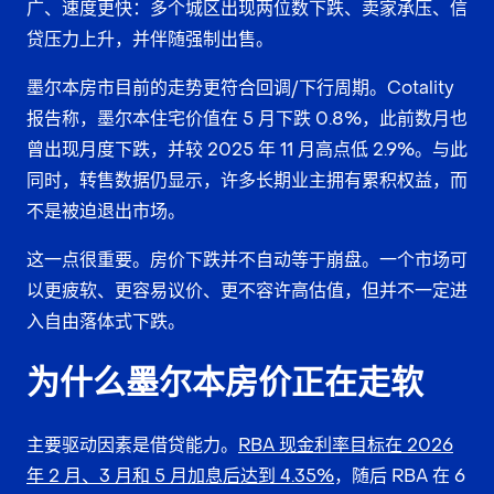
广、速度更快：多个城区出现两位数下跌、卖家承压、信
贷压力上升，并伴随强制出售。
墨尔本房市目前的走势更符合回调/下行周期。Cotality
报告称，墨尔本住宅价值在 5 月下跌 0.8%，此前数月也
曾出现月度下跌，并较 2025 年 11 月高点低 2.9%。与此
同时，转售数据仍显示，许多长期业主拥有累积权益，而
不是被迫退出市场。
这一点很重要。房价下跌并不自动等于崩盘。一个市场可
以更疲软、更容易议价、更不容许高估值，但并不一定进
入自由落体式下跌。
为什么墨尔本房价正在走软
主要驱动因素是借贷能力。
RBA 现金利率目标在 2026
年 2 月、3 月和 5 月加息后达到 4.35%
，随后 RBA 在 6