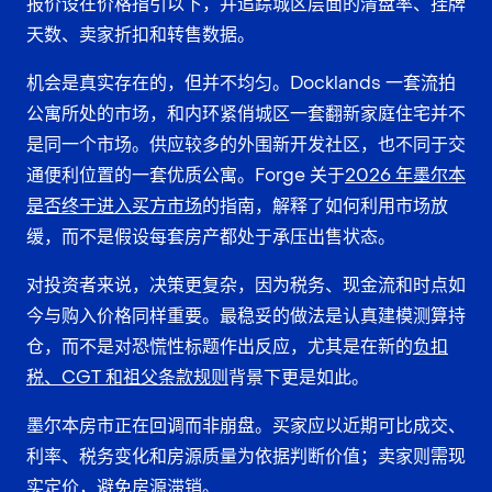
报价设在价格指引以下，并追踪城区层面的清盘率、挂牌
天数、卖家折扣和转售数据。
机会是真实存在的，但并不均匀。Docklands 一套流拍
公寓所处的市场，和内环紧俏城区一套翻新家庭住宅并不
是同一个市场。供应较多的外围新开发社区，也不同于交
通便利位置的一套优质公寓。Forge 关于
2026 年墨尔本
是否终于进入买方市场
的指南，解释了如何利用市场放
缓，而不是假设每套房产都处于承压出售状态。
对投资者来说，决策更复杂，因为税务、现金流和时点如
今与购入价格同样重要。最稳妥的做法是认真建模测算持
仓，而不是对恐慌性标题作出反应，尤其是在新的
负扣
税、CGT 和祖父条款规则
背景下更是如此。
墨尔本房市正在回调而非崩盘。买家应以近期可比成交、
利率、税务变化和房源质量为依据判断价值；卖家则需现
实定价，避免房源滞销。