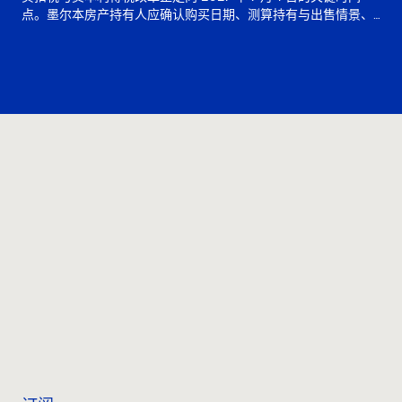
点。墨尔本房产持有人应确认购买日期、测算持有与出售情景、
理解 grandfathering，并先咨询税务顾问。
联系我们