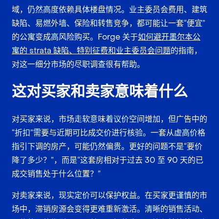
域，仍然高度依赖具体楼盘情况。业主委员会费用、建筑
缺陷、易燃外墙、保险和转售竞争，都可能让一套“便宜”
的公寓变成高风险购买。Forge 关于
如何避开墨尔本公
寓的 strata 缺陷、特别征费和业主委员会问题
的指南，
对这一细分市场的尽职调查很有帮助。
这对买家和卖家意味着什么
对买家来说，市场走软意味着议价空间增加，但广告中的
“折扣”需要与近期可比成交价进行核验。一套从虚高价格
指引下调的房产，可能仍然偏贵。更好的问题不是“要价
降了多少？”，而是“这套房相对于过去 30 至 90 天的已
成交销售处于什么位置？”
对卖家来说，现实定价可以保护权益。在买家更谨慎的市
场中，滞销房源会变得更难重新激活。清晰的销售活动、