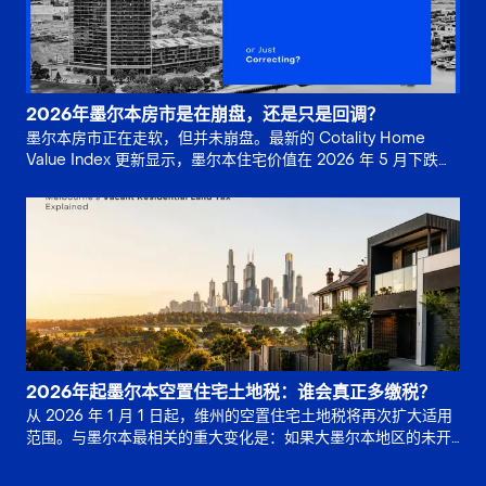
2026年墨尔本房市是在崩盘，还是只是回调？
墨尔本房市正在走软，但并未崩盘。最新的 Cotality Home
Value Index 更新显示，墨尔本住宅价值在 2026 年 5 月下跌
0.8%，并较 2025 年 11 月。
2026年起墨尔本空置住宅土地税：谁会真正多缴税？
从 2026 年 1 月 1 日起，维州的空置住宅土地税将再次扩大适用
范围。与墨尔本最相关的重大变化是：如果大墨尔本地区的未开
发土地已连续 5 年或更长时间保持未开发状态，位于非住宅分。