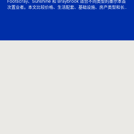
Footscray、Sunshine 和 Braybrook 适合不同类型的墨尔本首
次置业者。本文比较价格、生活配套、基础设施、房产类型和长
期风险，帮助买家判断应优先选择生活方式、增长故事还是土地
价值。
联系我们