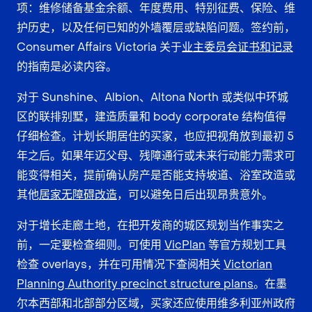
项：维修储备基金余额、年度费用、特别征费、保险、维
护历史，以及任何已知的外墙覆层或缺陷问题。签约前，
Consumer Affairs Victoria 关于
业主委员会证书和记录
的指南是必读内容。
对于 Sunshine、Albion、Altona North 或类似中环城
区的联排别墅，建造质量和 body corporate 结构值得
仔细检查。计划长期居住的买家，也应把视角放到最初 5
年之后。如果年迈父母、残障通行或未来行动能力需求可
能变得相关，提前确认房产是否能支持坡道、浴室改造或
其他
居家无障碍改造
，可以避免日后出现昂贵意外。
对于增长走廊土地，在把开发商的城区规划当作事实之
前，一定要检查细则。可使用
VicPlan
等官方规划工具
检查 overlays，并在可用情况下查阅相关
Victorian
Planning Authority precinct structure plans
。在墨
尔本西部和北部部分区域，买家还应使用维多利亚州政府