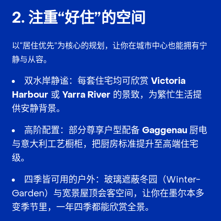
2. 注重“好住”的空间
以“
居住优先
”为核心的规划，让你在城市中心也能拥有
宁
静与从容
。
双水岸静谧
：每套住宅均可欣赏
Victoria
Harbour
或
Yarra River
的景致，为繁忙生活提
供
安静背景
。
高阶配置
：部分尊享户型配备
Gaggenau 厨电
与
意大利工艺橱柜
，把厨房标准提升至
高端住宅
级
。
四季皆可用的户外
：玻璃遮蔽冬园（Winter-
Garden）与宽景屋顶会客空间，让你在墨尔本多
变季节里，
一年四季都能欣赏全景
。