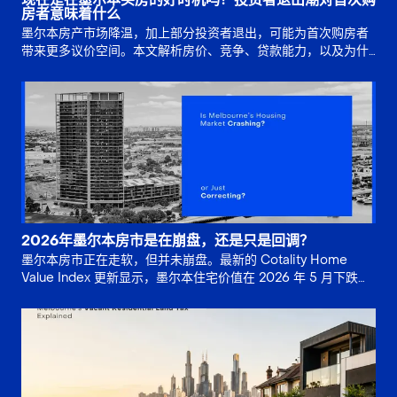
房者意味着什么
墨尔本房产市场降温，加上部分投资者退出，可能为首次购房者
带来更多议价空间。本文解析房价、竞争、贷款能力，以及为什
么买入时机仍取决于长期规划。
2026年墨尔本房市是在崩盘，还是只是回调？
墨尔本房市正在走软，但并未崩盘。最新的 Cotality Home
Value Index 更新显示，墨尔本住宅价值在 2026 年 5 月下跌
0.8%，并较 2025 年 11 月。