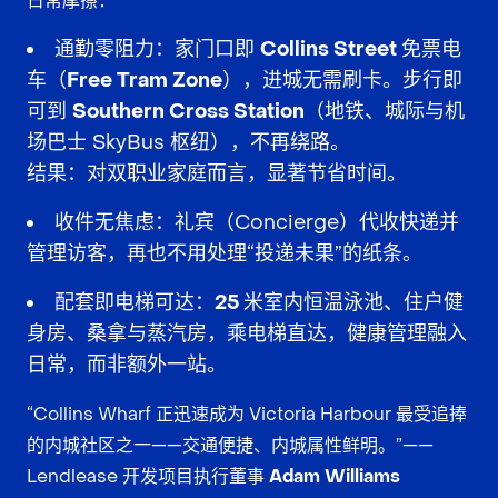
日常摩擦
：
通勤零阻力
：家门口即
Collins Street 免票电
车（Free Tram Zone）
，进城无需刷卡。步行即
可到
Southern Cross Station
（地铁、城际与机
场巴士 SkyBus 枢纽），
不再绕路
。
结果
：对
双职业家庭
而言，
显著节省时间
。
收件无焦虑
：礼宾（Concierge）代收快递并
管理访客，再也不用处理“投递未果”的纸条。
配套即电梯可达
：
25 米室内恒温泳池、住户健
身房、桑拿与蒸汽房
，乘电梯直达，
健康管理融入
日常
，而非额外一站。
“Collins Wharf 正迅速成为 Victoria Harbour 最受追捧
的内城社区之一——
交通便捷、内城属性鲜明
。”——
Lendlease 开发项目执行董事
Adam Williams