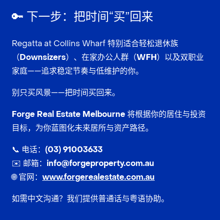
🔑 下一步：把时间“买”回来
Regatta at Collins Wharf 特别适合
轻松退休族
（Downsizers）
、
在家办公人群（WFH）以及双职业
家庭
——追求
稳定节奏与低维护
的你。
别只买风景——
把时间买回来
。
Forge Real Estate Melbourne
将根据你的居住与投资
目标，为你
蓝图化未来居所
与资产路径。
📞 电话：
(03) 91003633
✉️ 邮箱：
info@forgeproperty.com.au
🌐 官网：
www.forgerealestate.com.au
如需中文沟通？我们提供
普通话与粤语
协助。