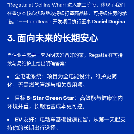
“Regatta at Collins Wharf 进入施工阶段，体现了我们
在墨尔本核心优越地段
持续打造高品质、可持续住房
的承
诺。”——Lendlease 开发项目执行董事
Daniel Dugina
3. 面向未来的长期安心
自住业主需要一套
为明天准备好的家
。Regatta 在
可持
续与易维护
上给出明确答案：
全电能系统
：项目为
全电能
设计，
维护更简
化
，无需燃气管线与相关费用项。
目标 5-Star Green Star
：高效能与健康室内
环境并重，
长期运营成本更可控
。
EV 友好
：
电动车基础设施预留
，从第一天起支
持你的
长期出行选择
。