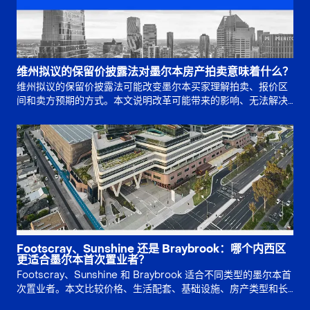
维州拟议的保留价披露法对墨尔本房产拍卖意味着什么？
维州拟议的保留价披露法可能改变墨尔本买家理解拍卖、报价区
间和卖方预期的方式。本文说明改革可能带来的影响、无法解决
的问题，以及买家竞拍前应如何准备。
Footscray、Sunshine 还是 Braybrook：哪个内西区
更适合墨尔本首次置业者？
Footscray、Sunshine 和 Braybrook 适合不同类型的墨尔本首
次置业者。本文比较价格、生活配套、基础设施、房产类型和长
期风险，帮助买家判断应优先选择生活方式、增长故事还是土地