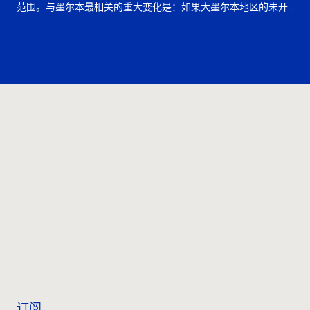
范围。与墨尔本最相关的重大变化是：如果大墨尔本地区的未开
发土地已连续 5 年或更长时间保持未开发状态，位于非住宅分。
联系我们
订阅