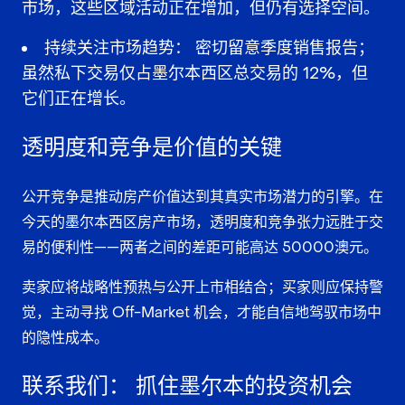
市场，这些区域活动正在增加，但仍有选择空间。
持续关注市场趋势：
密切留意季度销售报告；
虽然私下交易仅占墨尔本西区总交易的 12%，但
它们正在增长。
透明度和竞争是价值的关键
公开竞争
是推动房产价值达到其
真实市场潜力
的引擎。在
今天的
墨尔本西区房产市场
，
透明度
和
竞争张力
远胜于交
易的便利性——两者之间的差距可能高达 50000澳元。
卖家应将
战略性预热
与
公开上市
相结合；买家则应保持警
觉，主动寻找 Off-Market 机会，才能自信地驾驭市场中
的隐性成本。
联系我们： 抓住墨尔本的投资机会