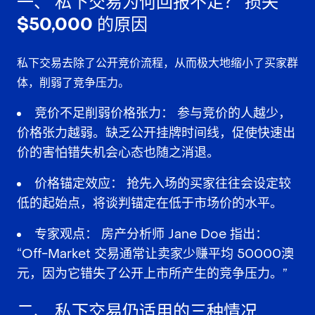
一、
私下交易为何回报不足？
损失
$50,000 的原因
私下交易
去除了公开竞价流程，从而极大地
缩小了买家群
体
，削弱了竞争压力。
竞价不足削弱价格张力：
参与竞价的人越少，
价格张力越弱。缺乏公开挂牌时间线，促使快速出
价的害怕错失机会心态也随之消退。
价格锚定效应：
抢先入场的买家往往会设定较
低的起始点，将谈判锚定在
低于市场价
的水平。
专家观点：
房产分析师 Jane Doe 指出：
“Off-Market 交易通常让卖家少赚平均 50000澳
元，因为它错失了公开上市所产生的竞争压力。”
二、
私下交易仍适用的三种情况