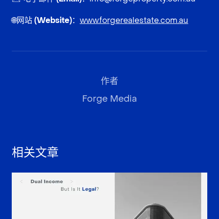
🌐
网站 (Website)：
www.forgerealestate.com.au
作者
Forge Media
相关文章