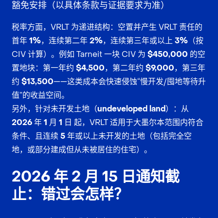
豁免安排（以具体条款与证据要求为准）
税率方面，VRLT 为递进结构：空置并产生 VRLT 责任的
首年 1%
，连续第二年
2%
，连续第三年或以上
3%
（按
CIV 计算）。例如 Tarneit 一块 CIV 为
$450,000
的空
置地块：第一年约
$4,500
，第二年约
$9,000
，第三年
约
$13,500
——这类成本会快速侵蚀“慢开发/囤地等待升
值”的收益空间。
另外，针对
未开发土地（undeveloped land）
：从
2026 年 1 月 1 日
起，VRLT 适用于大墨尔本范围内符合
条件、且
连续 5 年或以上未开发
的土地（包括完全空
地，或部分建成但从未被居住的住宅）。
2026 年 2 月 15 日通知截
止：错过会怎样？