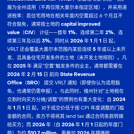
展为
全州适用
（不再仅限大墨尔本指定区域），并采用递
进税率：若住宅用地在相关年度内空置超过 6 个月且不
符合豁免，通常按土地的
capital improved
value（CIV）
计征——
首年 1%
、连续第二年
2%
、连
续第三年及以后
3%
。同时从
2026 年 1 月 1 日
起，
VRLT 还会覆盖大墨尔本范围内某些
连续 5 年或以上未开
发
、且具备住宅开发条件的土地（未开发土地规则）。凡
在
2025 年
满足“空置”触发条件的业主，通常都需要在
2026 年 2 月 15 日
前向
State Revenue
Office（SRO）
提交 VRLT 通知（即使你认为适用豁
免，也通常仍需申报）。与此同时，维州针对“土地税在
交割时向买方分摊/调整”的惯例也有重大变化：自
2024
年 1 月 1 日
起，对于成交价低于按 CPI 年度调整的门槛
金额的合同，卖方不得将其 land tax 通过合同条款转嫁
给买方；而
2026 年（自 2026 年 1 月 1 日起的年度门
槛）为约 $10.7 million
。再叠加
2026 年拥堵税