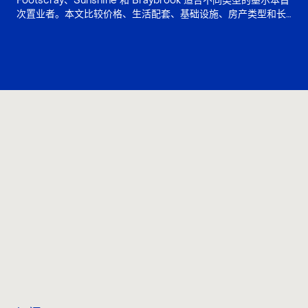
Footscray、Sunshine 和 Braybrook 适合不同类型的墨尔本首
次置业者。本文比较价格、生活配套、基础设施、房产类型和长
期风险，帮助买家判断应优先选择生活方式、增长故事还是土地
价值。
联系我们