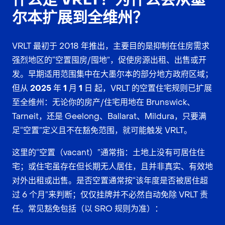
尔本扩展到全维州？
VRLT 最初于 2018 年推出，主要目的是抑制在住房需求
强烈地区的“空置囤房/囤地”，促使房源出租、出售或开
发。早期适用范围集中在大墨尔本的部分地方政府区域；
但从
2025 年 1 月 1 日
起，VRLT 的空置住宅规则已扩展
至
全维州
：无论你的房产/住宅用地在 Brunswick、
Tarneit，还是 Geelong、Ballarat、Mildura，只要满
足“空置”定义且不在豁免范围，就可能触发 VRLT。
这里的“空置（vacant）”通常指：土地上没有可居住住
宅；或住宅虽存在但长期无人居住，且并非真实、有效地
对外出租或出售。是否空置通常按“该年度是否被居住超
过 6 个月”来判断；仅仅挂牌并不必然自动免除 VRLT 责
任。常见豁免包括（以 SRO 规则为准）：