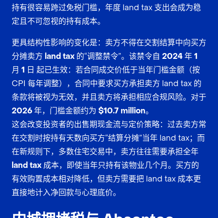
持有很容易跨过免税门槛，年度 land tax 支出会成为稳
定且不可忽视的持有成本。
更具结构性影响的变化是：
卖方不得在交割结算中向买方
分摊卖方 land tax
的“调整禁令”。该禁令自
2024 年 1
月 1 日
起已生效：若合同成交价低于当年门槛金额（按
CPI 每年调整），合同中要求买方承担卖方 land tax 的
条款将被视为无效，并且卖方将承担相应合规风险。对于
2026 年
，门槛金额约为
$10.7 million
。
这会改变投资者的出售期现金流与定价策略：过去卖方常
在交割时按持有天数向买方“结算分摊”当年 land tax；而
在新规则下，多数住宅交易中，
卖方往往需要承担全年
land tax 成本
，即使当年只持有该物业几个月。买方的
有效购置成本相对降低，但卖方需要把 land tax 成本更
直接地计入净回款与心理底价。