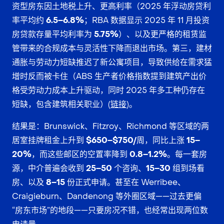
资型房东因土地税上升、更高利率（2025 年浮动房贷利
率平均约
6.5–6.8%
；RBA 数据显示 2025 年 11 月投资
房贷款存量平均利率为
5.75%
）、以及更严格的租赁监
管带来的合规成本与灵活性下降而退出市场。第三，建材
通胀与劳动力短缺推迟了新公寓项目，导致供给在需求猛
增时反而被卡住（ABS 生产者价格指数提到建筑产出价
格受劳动力成本上升驱动，同时 2025 年多工种仍存在
短缺，包含建筑相关职业）(
链接
)。
结果是：Brunswick、Fitzroy、Richmond 等区域的两
居室挂牌租金上升到
$650–$750/周
，同比上涨
15–
20%
，而这些邮区的空置率降到
0.8–1.2%
。每一套房
源，中介普遍会收到
25–50
个咨询、
15–30
组到场看
房、以及
8–15
份正式申请。甚至在 Werribee、
Craigieburn、Dandenong 等外圈区域——过去更偏
“房东市场”的地段——只要房况不错，也经常出现两位数