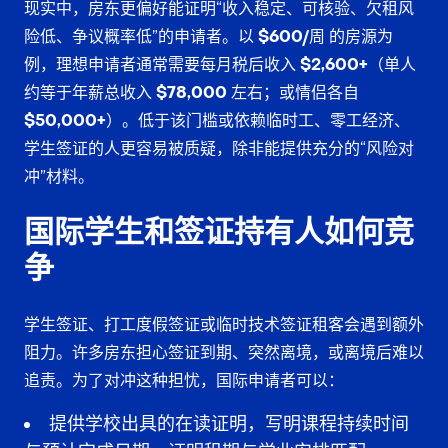
现实中，房东更偏好能证明“收入稳定、可核验、欠租风
险低、争议概率低”的申请者。以
$600/周
的房源为
例，理想申请者通常需要每月税后收入
$2,600+
（单人
约等于年薪总收入
$78,000
左右；或情侣各自
$50,000+
）。低于该门槛或依赖临时工、零工经济、
学生签证的人更容易被质疑，除非能提供充分的“风险对
冲”材料。
国际学生和签证持有人如何竞
争
学生签证、打工度假签证或临时技术签证租客会遇到额外
阻力。许多房东担心签证到期、突然离境，或离境后难以
追责。为了对冲这种担忧，国际申请者可以：
提供学校出具的在读证明，写明课程持续时间