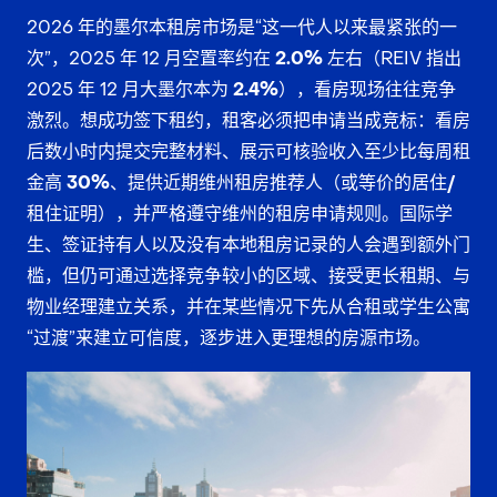
2026 年的墨尔本租房市场是“这一代人以来最紧张的一
次”，2025 年 12 月空置率约在
2.0%
左右（REIV 指出
2025 年 12 月大墨尔本为
2.4%
），看房现场往往竞争
激烈。想成功签下租约，租客必须把申请当成竞标：
看房
后数小时内提交完整材料
、展示
可核验收入至少比每周租
金高 30%
、提供
近期维州租房推荐人（或等价的居住/
租住证明）
，并严格遵守维州的租房申请规则。国际学
生、签证持有人以及没有本地租房记录的人会遇到额外门
槛，但仍可通过选择竞争较小的区域、接受更长租期、与
物业经理建立关系，并在某些情况下先从合租或学生公寓
“过渡”来建立可信度，逐步进入更理想的房源市场。