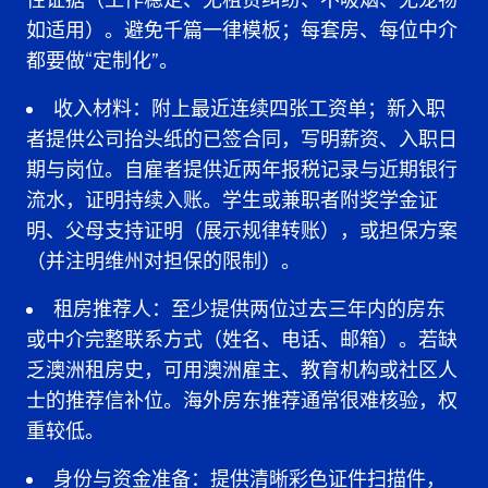
性证据（工作稳定、无租赁纠纷、不吸烟、无宠物
如适用）。避免千篇一律模板；每套房、每位中介
都要做“定制化”。
收入材料
：附上最近连续四张工资单；新入职
者提供公司抬头纸的已签合同，写明薪资、入职日
期与岗位。自雇者提供近两年报税记录与近期银行
流水，证明持续入账。学生或兼职者附奖学金证
明、父母支持证明（展示规律转账），或担保方案
（并注明维州对担保的限制）。
租房推荐人
：至少提供两位过去三年内的房东
或中介完整联系方式（姓名、电话、邮箱）。若缺
乏澳洲租房史，可用澳洲雇主、教育机构或社区人
士的推荐信补位。海外房东推荐通常很难核验，权
重较低。
身份与资金准备
：提供清晰彩色证件扫描件，