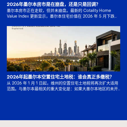
2026年墨尔本房市是在崩盘，还是只是回调？
墨尔本房市正在走软，但并未崩盘。最新的 Cotality Home
Value Index 更新显示，墨尔本住宅价值在 2026 年 5 月下跌
0.8%，并较 2025 年 11 月。
2026年起墨尔本空置住宅土地税：谁会真正多缴税？
从 2026 年 1 月 1 日起，维州的空置住宅土地税将再次扩大适用
范围。与墨尔本最相关的重大变化是：如果大墨尔本地区的未开
发土地已连续 5 年或更长时间保持未开发状态，位于非住宅分。