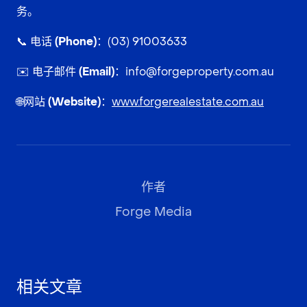
务。
📞
电话 (Phone)：
(03) 91003633
✉️
电子邮件 (Email)：
info@forgeproperty.com.au
🌐
网站 (Website)：
www.forgerealestate.com.au
作者
Forge Media
相关文章