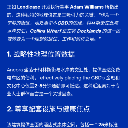
正如
Lendlease 开发执行董事 Adam Williams
所指出
的，这种独特的地理位置是其吸引力的关键：
"作为一个
宁静的街区，地处墨尔本CBD的边缘，柯林斯街在此与
水岸交汇，Collins Wharf 正在将 Docklands 的这一区
域转变为一个理想的居住、工作和到访之地。"
1. 战略性地理位置数据
Ancora 坐落于
柯林斯街与水岸的交汇处
，提供
直达免费
电车区
的便利， effectively placing the CBD's 金融和
文化中心仅需
2-5分钟通勤
即可抵达。这种近距离对于专
业人士群体而言是一个关键因素。
2. 尊享配套设施与健康焦点
该建筑提供全面的
酒店式康体空间
，包括一个
25米标准