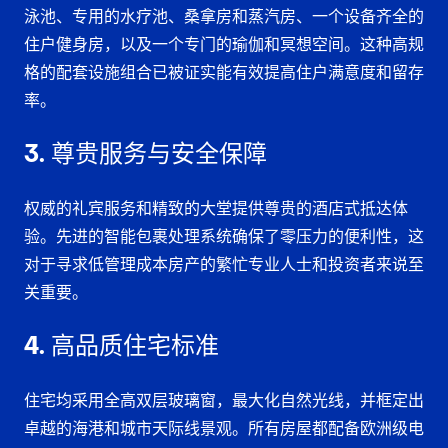
泳池
、专用的
水疗池、桑拿房和蒸汽房
、一个设备齐全的
住户健身房
，以及一个专门的
瑜伽和冥想空间
。这种高规
格的配套设施组合已被证实能有效提高住户满意度和留存
率。
3. 尊贵服务与安全保障
权威的
礼宾服务
和精致的大堂提供尊贵的
酒店式抵达体
验
。先进的
智能包裹处理系统
确保了零压力的便利性，这
对于寻求低管理成本房产的繁忙专业人士和投资者来说至
关重要。
4. 高品质住宅标准
住宅均采用
全高双层玻璃窗
，最大化自然光线，并框定出
卓越的
海港和城市天际线景观
。所有房屋都配备
欧洲级电