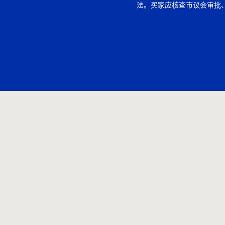
法。买家应核查市议会审批、S
32、规划历史、小型第二住
有使用权，再判断多重出租
实可靠。