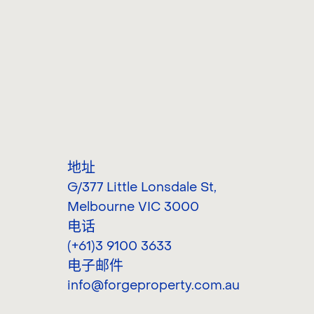
地址
G/377 Little Lonsdale St
,
Melbourne VIC 3000
电话
(+61)3 9100 3633
电子邮件
info@forgeproperty.com.au