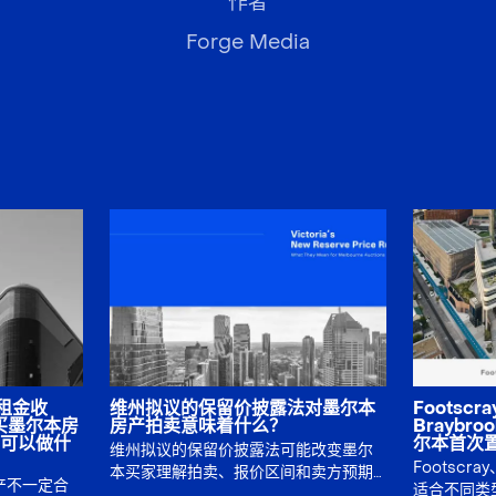
作者
Forge Media
双租金收
维州拟议的保留价披露法对墨尔本
Footscr
买墨尔本房
房产拍卖意味着什么？
Brayb
可以做什
尔本首次
维州拟议的保留价披露法可能改变墨尔
Footscray
本买家理解拍卖、报价区间和卖方预期
产不一定合
适合不同类
的方式。本文说明改革可能带来的影