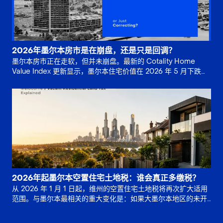
2026年墨尔本房市是在崩盘，还是只是回调？
墨尔本房市正在走软，但并未崩盘。最新的 Cotality Home
Value Index 更新显示，墨尔本住宅价值在 2026 年 5 月下跌
0.8%，并较 2025 年 11 月。
2026年起墨尔本空置住宅土地税：谁会真正多缴税？
从 2026 年 1 月 1 日起，维州的空置住宅土地税将再次扩大适用
范围。与墨尔本最相关的重大变化是：如果大墨尔本地区的未开
发土地已连续 5 年或更长时间保持未开发状态，位于非住宅分。