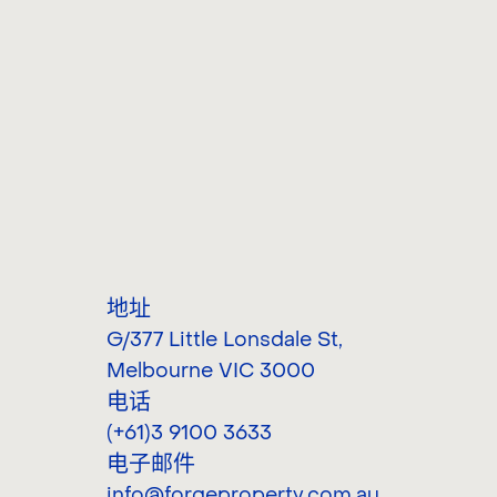
地址
G/377 Little Lonsdale St
,
Melbourne VIC 3000
电话
(+61)3 9100 3633
电子邮件
info@forgeproperty.com.au