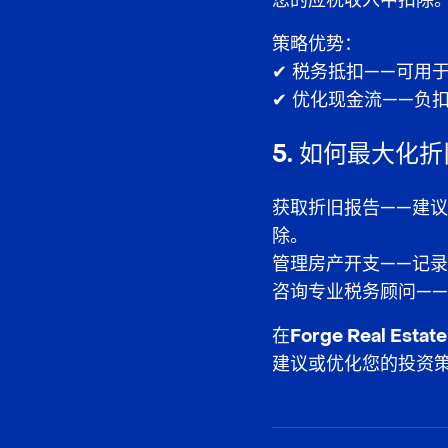
您的应税收入中扣除
策略优势：
✔
税务抵扣
——可用
✔
优化现金流
——负
5. 如何最大化
获取折旧报告
——建
除。
管理房产开支
——记
咨询专业税务顾问
—
在
Forge Real Estate
建议或优化您的投资