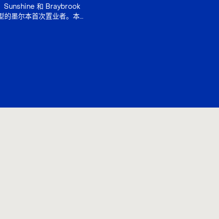
、Sunshine 和 Braybrook
型的墨尔本首次置业者。本
、生活配套、基础设施、房
期风险，帮助买家判断应优
方式、增长故事还是土地价