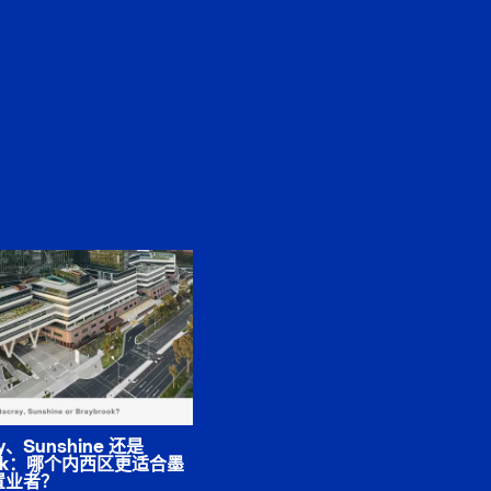
ay、Sunshine 还是
rook：哪个内西区更适合墨
置业者？