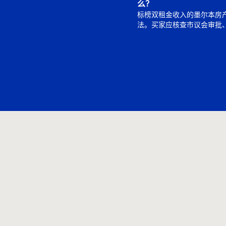
么？
标榜双租金收入的墨尔本房
法。买家应核查市议会审批、S
32、规划历史、小型第二住
有使用权，再判断多重出租
实可靠。