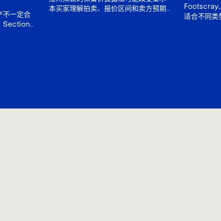
Footscray
本买家理解拍卖、报价区间和卖方预期
产不一定合
适合不同类
的方式。本文说明改革可能带来的影
ection
文比较价格
响、无法解决的问题，以及买家竞拍前
宅规则及既
产类型和长
应如何准备。
收入是否真
先选择生活
值。