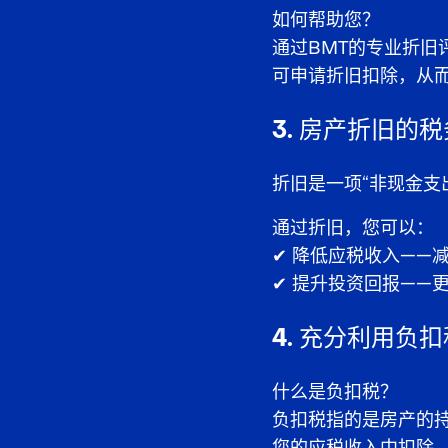
如何帮助您？
通过BMT的专业折
可申请折旧扣除，从
3. 房产折旧的
折旧是一项“非现金支
通过折旧，您可以：
✔
降低应税收入
——
✔
提升投资回报
——
4. 充分利用负扣税
什么是负扣税？
负扣税指的是房产的