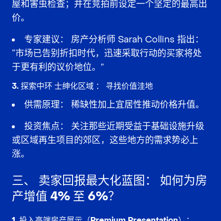
屋和害虫检查
；并在竞拍前设定一个坚定的
最高出
价
。
专家建议：
房产分析师 Sarah Collins 指出：
“市场已告别折扣时代，
迅速采取行动
的买家将处
于更有利的议价地位。”
3. 探索中环
士绅化区域
：
寻找价值洼地
供需原理：
稀缺性
加上
宜居性
推动价格升值。
投资焦点：
关注那些近期受益于
基础设施升级
或区域再生项目
的郊区，这些地方的需求势必上
涨。
三、
卖家回报最大化蓝图：
如何为房
产增值 4% 至 6%？
1. 投入高端房产展示（Premium Presentation）：