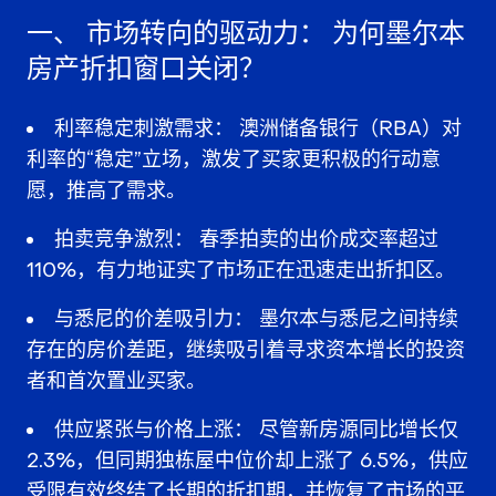
一、
市场转向的驱动力：
为何墨尔本
房产折扣窗口关闭？
利率稳定刺激需求：
澳洲储备银行（RBA）对
利率的“稳定”立场，激发了买家更积极的行动意
愿，推高了需求。
拍卖竞争激烈：
春季拍卖的出价成交率超过
110%，有力地证实了市场正在迅速走出折扣区。
与悉尼的价差吸引力：
墨尔本与悉尼之间持续
存在的
房价差距
，继续吸引着寻求
资本增长
的投资
者和
首次置业买家
。
供应紧张与价格上涨：
尽管新房源同比增长仅
2.3%，但同期独栋屋中位价却上涨了 6.5%，供应
受限有效终结了长期的折扣期，并恢复了市场的平