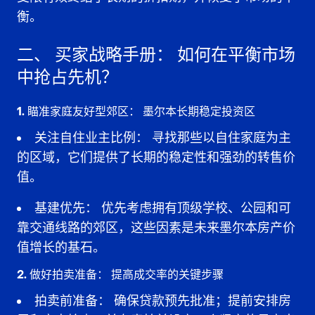
衡。
二、
买家战略手册：
如何在平衡市场
中抢占先机？
1. 瞄准家庭友好型郊区：
墨尔本长期稳定投资区
关注自住业主比例：
寻找那些以自住家庭为主
的区域，它们提供了长期的稳定性和强劲的转售价
值。
基建优先：
优先考虑拥有
顶级学校、公园和可
靠交通线路
的郊区，这些因素是未来
墨尔本房产价
值增长
的基石。
2. 做好拍卖准备：
提高成交率的关键步骤
拍卖前准备：
确保
贷款预先批准
；提前安排
房