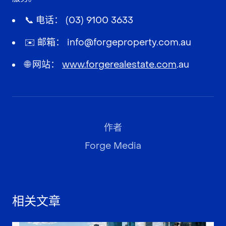
📞 电话：
(03) 9100 3633
✉️ 邮箱：
info@forgeproperty.com.au
🌐 网站：
www.forgerealestate.com
.au
作者
Forge Media
相关文章