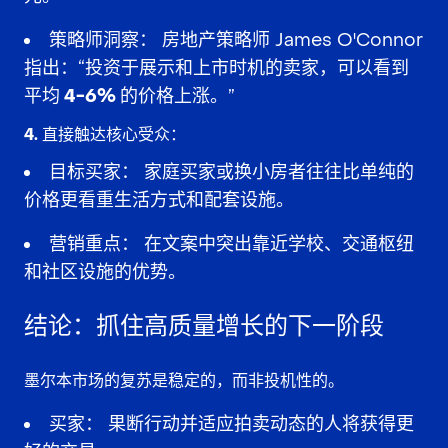
策略师洞察：
房地产策略师 James O'Connor
指出：“投资于展示和上市时机的卖家，可以看到
平均 4-6% 的价格上涨
。”
4. 直接触达核心受众：
目标买家：
家庭买家
或
换小房者
往往比单纯的
价格更看重
生活方式和配套设施
。
营销重点：
在文案中突出
靠近学校、交通枢纽
和社区设施
的优势。
结论：抓住高质量增长的下一阶段
墨尔本市场的复苏是
稳定
的，而非投机性的。
买家：
果断行动并适应
拍卖动态
的人将获得更