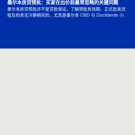
墨尔本房贷预批：买家在出价前最常忽略的关键问题
墨尔本房贷预批并不是贷款保证。了解预批有效期、正式批准流
程及拍卖无冷静期风险，尤其是墨尔本 CBD 与 Docklands 小户
型公寓常见贷款限制，帮助买家在出价前降低融资失败和违约风
险。
联系我们