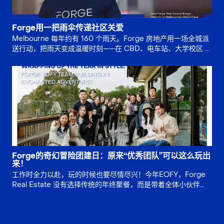
Forge用一把雨伞传递社区关爱
Melbourne 每年约有 160 个雨天。Forge 房地产用一场全城派
送行动，把雨天变成温暖时刻——在 CBD、电车站、大学校区 派
发 1,200 把亮蓝色 Forge 雨伞，让路人收获关怀，也让社区产
生连接。一次小小善举，提升 品牌信任 与 团队士气，更为墨尔
本房地产市场注入正向影响。
Forge的奇幻冒险团建日：原来“优秀团队”可以这么玩出
来！
工作时全力以赴，玩的时候也要尽情尽兴！今年EOFY，Forge
Real Estate 没有选择传统的年终聚餐，而是带着全体小伙伴
们，去到了 Enchanted Adventure Garden，在一场“玩得痛
快，笑到肚子疼”的团建里，为这一年的努力画上了完美句号。