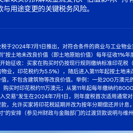
款与用途变更的关键税务风险。
税于2024年7月1日推出，对符合条件的商业与工业物业
到“按土地未改良价值（即土地原始价值）每年征收1%年
年开始征收：买家在购买时仍按现行规则缴纳标准印花税（
的物业，印花税约为5.5%），随后进入第11年起按土地
价值，不包含建筑物等改良价值。举例：一处200万澳元
，购买时印花税约11万澳元；从第11年起每年缴纳约800
入交易”发生在2024年7月1日，则年度税首次适用通常对
贷款，允许买家将印花税延期并改为按年分期偿还并计息
付”的安排（参见州财政与金融部门的过渡贷款说明与维