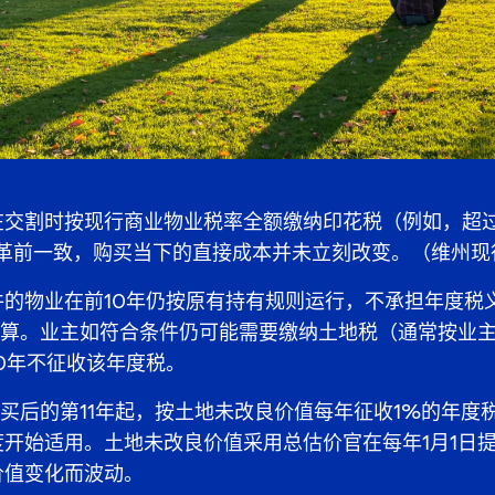
在交割时按现行商业物业税率全额缴纳印花税（例如，超过
改革前一致，购买当下的直接成本并未立刻改变。（维州
件的物业在前10年仍按原有持有规则运行，不承担年度税
计算。业主如符合条件仍可能需要缴纳土地税（通常按业
0年不征收该年度税。
购买后的第11年起，按土地未改良价值每年征收1%的年度
开始适用。土地未改良价值采用总估价官在每年1月1日
价值变化而波动。