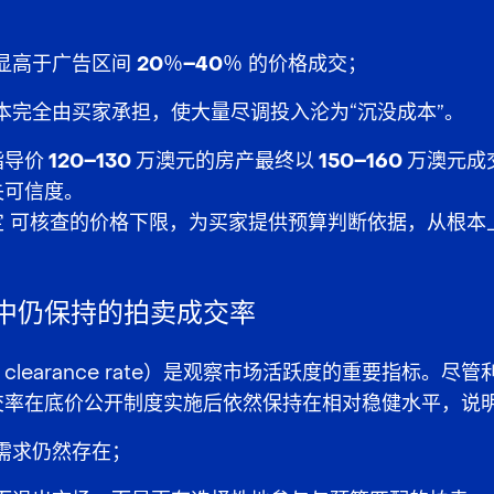
显高于广告区间
20％–40％
的价格成交；
本完全由买家承担，使大量尽调投入沦为“沉没成本”。
导价 120–130 万澳元的房产最终以 150–160 万澳元成
失可信度。
定
可核查的价格下限
，为买家提供预算判断依据，从根本
中仍保持的拍卖成交率
n clearance rate）是观察市场活跃度的重要指标。
交率在底价公开制度实施后依然保持在相对稳健水平，说
需求仍然存在
；