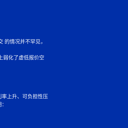
交
的情况并不罕见，
上弱化了虚低报价空
尽管利率上升、可负担性压
明：