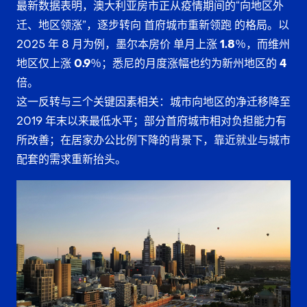
最新数据表明，澳大利亚房市正从疫情期间的“向地区外
迁、地区领涨”，逐步转向
首府城市重新领跑
的格局。以
2025 年 8 月为例，墨尔本房价
单月上涨 1.8％
，而维州
地区仅上涨
0.9％
；悉尼的月度涨幅也约为新州地区的
4
倍
。
这一反转与三个关键因素相关：城市向地区的净迁移降至
2019 年末以来最低水平；部分首府城市相对负担能力有
所改善；在居家办公比例下降的背景下，靠近就业与城市
配套的需求重新抬头。