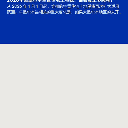
2026年起墨尔本空置住宅土地税：谁会真正多缴税？
从 2026 年 1 月 1 日起，维州的空置住宅土地税将再次扩大适用
范围。与墨尔本最相关的重大变化是：如果大墨尔本地区的未开
发土地已连续 5 年或更长时间保持未开发状态，位于非住宅分。
联系我们